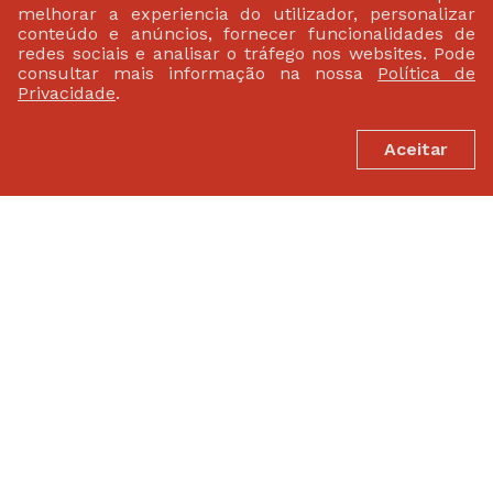
melhorar a experiencia do utilizador, personalizar
conteúdo e anúncios, fornecer funcionalidades de
redes sociais e analisar o tráfego nos websites. Pode
consultar mais informação na nossa
Política de
Privacidade
.
Aceitar
PATROCINADORES
FEDERAÇÃO PORTUGUESA DE ATLETISMO
Largo da Lagoa 15 B
2799-538 Linda-A-Velha