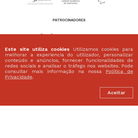
PATROCINADORES
Este site utiliza cookies
Utilizamos cookies para
melhorar a experiencia do utilizador, personalizar
conteúdo e anúncios, fornecer funcionalidades de
redes sociais e analisar o tráfego nos websites. Pode
consultar mais informação na nossa
Política de
Privacidade
.
Aceitar
FEDERAÇÃO PORTUGUESA DE ATLETISMO
Largo da Lagoa 15 B
2799-538 Linda-A-Velha
(+351) 21 414 60 20
fpa@fpatletismo.pt
Politica de Privacidade