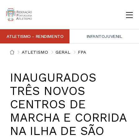
ATLETISMO - RENDIMENTO
INFANTOJUVENIL
INSTITUCIONAL
DOCUMENTAÇÃO
ARBITRAGEM
DECISÕES DISCIPLINARES
CONTACTOS
ATLETISMO
GERAL
FPA
NOTÍCIAS
PORTAL FP ATLETISMO
PLATAFORMA DE MARCAÇÕES FPA
ALTO RENDIMENTO
ATLETISMO ADAPTADO
ATLETISMO VETERANO
ESTRUTURA TÉCNICA
COMPETIÇÕES
FORMAÇÃO
ANTIDOPAGEM
SAFEGUARDING
HOMOLOGAÇÕES
ESTATÍSTICA
INAUGURADOS
FOTOGRAFIAS
VIDEOS
IMAGEM DE MARCA FPA
TRÊS NOVOS
CENTROS DE
COMUNICADOS DE IMPRENSA
NEWSLETTER FPA
MARCHA E CORRIDA
NA ILHA DE SÃO