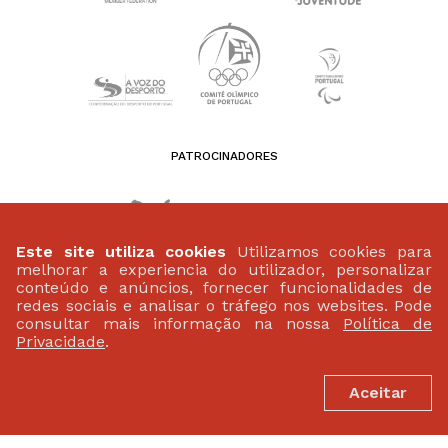
PATROCINADORES
Este site utiliza cookies
Utilizamos cookies para
melhorar a experiencia do utilizador, personalizar
conteúdo e anúncios, fornecer funcionalidades de
redes sociais e analisar o tráfego nos websites. Pode
consultar mais informação na nossa
Política de
Privacidade
.
Aceitar
FEDERAÇÃO PORTUGUESA DE ATLETISMO
Largo da Lagoa 15 B