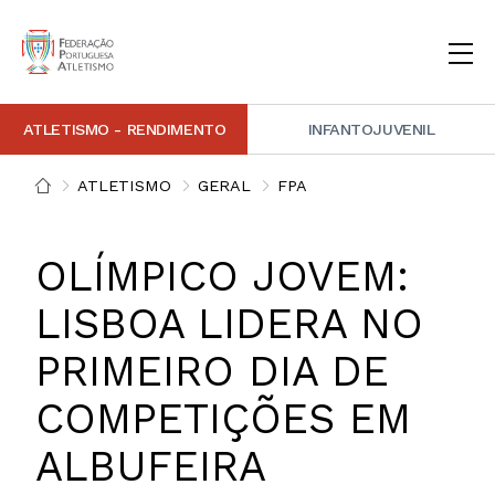
ATLETISMO - RENDIMENTO
INFANTOJUVENIL
INSTITUCIONAL
DOCUMENTAÇÃO
ARBITRAGEM
DECISÕES DISCIPLINARES
CONTACTOS
ATLETISMO
GERAL
FPA
NOTÍCIAS
PORTAL FP ATLETISMO
PLATAFORMA DE MARCAÇÕES FPA
ALTO RENDIMENTO
ATLETISMO ADAPTADO
ATLETISMO VETERANO
ESTRUTURA TÉCNICA
COMPETIÇÕES
FORMAÇÃO
ANTIDOPAGEM
SAFEGUARDING
HOMOLOGAÇÕES
ESTATÍSTICA
OLÍMPICO JOVEM:
FOTOGRAFIAS
VIDEOS
IMAGEM DE MARCA FPA
LISBOA LIDERA NO
PRIMEIRO DIA DE
COMUNICADOS DE IMPRENSA
NEWSLETTER FPA
COMPETIÇÕES EM
ALBUFEIRA