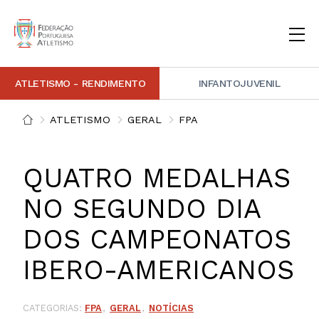
ATLETISMO - RENDIMENTO
INFANTOJUVENIL
INSTITUCIONAL
DOCUMENTAÇÃO
ARBITRAGEM
DECISÕES DISCIPLINARES
CONTACTOS
ATLETISMO
GERAL
FPA
NOTÍCIAS
PORTAL FP ATLETISMO
PLATAFORMA DE MARCAÇÕES FPA
ALTO RENDIMENTO
ATLETISMO ADAPTADO
ATLETISMO VETERANO
ESTRUTURA TÉCNICA
COMPETIÇÕES
FORMAÇÃO
ANTIDOPAGEM
SAFEGUARDING
HOMOLOGAÇÕES
ESTATÍSTICA
QUATRO MEDALHAS
FOTOGRAFIAS
VIDEOS
IMAGEM DE MARCA FPA
NO SEGUNDO DIA
DOS CAMPEONATOS
COMUNICADOS DE IMPRENSA
NEWSLETTER FPA
IBERO-AMERICANOS
CATEGORIAS:
FPA
GERAL
NOTÍCIAS