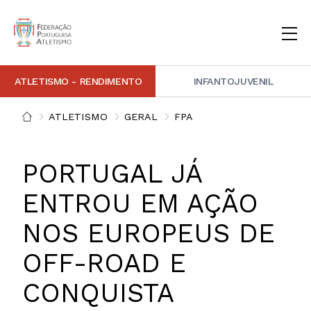
ATLETISMO - RENDIMENTO
INFANTOJUVENIL
INSTITUCIONAL
DOCUMENTAÇÃO
ARBITRAGEM
DECISÕES DISCIPLINARES
CONTACTOS
ATLETISMO
GERAL
FPA
NOTÍCIAS
PORTAL FP ATLETISMO
PLATAFORMA DE MARCAÇÕES FPA
ALTO RENDIMENTO
ATLETISMO ADAPTADO
ATLETISMO VETERANO
ESTRUTURA TÉCNICA
COMPETIÇÕES
FORMAÇÃO
ANTIDOPAGEM
SAFEGUARDING
HOMOLOGAÇÕES
ESTATÍSTICA
PORTUGAL JÁ
FOTOGRAFIAS
VIDEOS
IMAGEM DE MARCA FPA
ENTROU EM AÇÃO
NOS EUROPEUS DE
COMUNICADOS DE IMPRENSA
NEWSLETTER FPA
OFF-ROAD E
CONQUISTA