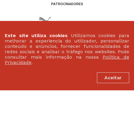
PATROCINADORES
Este site utiliza cookies
Utilizamos cookies para
melhorar a experiencia do utilizador, personalizar
conteúdo e anúncios, fornecer funcionalidades de
redes sociais e analisar o tráfego nos websites. Pode
consultar mais informação na nossa
Política de
Privacidade
.
Aceitar
FEDERAÇÃO PORTUGUESA DE ATLETISMO
Largo da Lagoa 15 B
2799-538 Linda-A-Velha
(+351) 21 414 60 20
fpa@fpatletismo.pt
Politica de Privacidade
Termos de Utilização
©2026 Federação Portuguesa de Atletismo