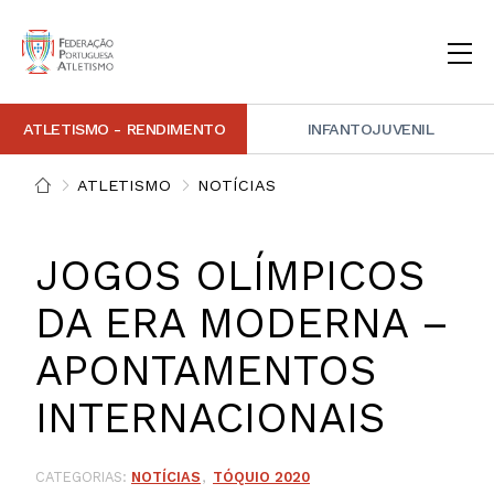
ATLETISMO - RENDIMENTO
INFANTOJUVENIL
INSTITUCIONAL
DOCUMENTAÇÃO
ARBITRAGEM
DECISÕES DISCIPLINARES
CONTACTOS
ATLETISMO
NOTÍCIAS
NOTÍCIAS
PORTAL FP ATLETISMO
PLATAFORMA DE MARCAÇÕES FPA
ALTO RENDIMENTO
ATLETISMO ADAPTADO
ATLETISMO VETERANO
ESTRUTURA TÉCNICA
COMPETIÇÕES
FORMAÇÃO
ANTIDOPAGEM
SAFEGUARDING
HOMOLOGAÇÕES
ESTATÍSTICA
JOGOS OLÍMPICOS
FOTOGRAFIAS
VIDEOS
IMAGEM DE MARCA FPA
DA ERA MODERNA –
APONTAMENTOS
COMUNICADOS DE IMPRENSA
NEWSLETTER FPA
INTERNACIONAIS
CATEGORIAS:
NOTÍCIAS
TÓQUIO 2020