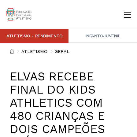
ATLETISMO - RENDIMENTO
INFANTOJUVENIL
INSTITUCIONAL
DOCUMENTAÇÃO
ARBITRAGEM
DECISÕES DISCIPLINARES
CONTACTOS
ATLETISMO
GERAL
NOTÍCIAS
PORTAL FP ATLETISMO
PLATAFORMA DE MARCAÇÕES FPA
ALTO RENDIMENTO
ATLETISMO ADAPTADO
ATLETISMO VETERANO
ESTRUTURA TÉCNICA
COMPETIÇÕES
FORMAÇÃO
ANTIDOPAGEM
SAFEGUARDING
HOMOLOGAÇÕES
ESTATÍSTICA
ELVAS RECEBE
FOTOGRAFIAS
VIDEOS
IMAGEM DE MARCA FPA
FINAL DO KIDS
ATHLETICS COM
COMUNICADOS DE IMPRENSA
NEWSLETTER FPA
480 CRIANÇAS E
DOIS CAMPEÕES