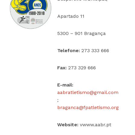
Apartado 11
5300 – 901 Bragança
Telefone:
273 333 666
Fax:
273 329 666
E-mail:
aabratletismo@gmail.com
;
braganca@fpatletismo.org
Website:
vwww.aabr.pt