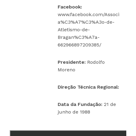
Facebook:
www.facebook.com/Associ
a%C3%A7%C3%A3o-de-
Atletismo-de-
Bragan%C3%A7a-
662966897209385/
Presidente:
Rodolfo
Moreno
Direção Técnica Regional:
Data da Fundação:
21 de
junho de 1988