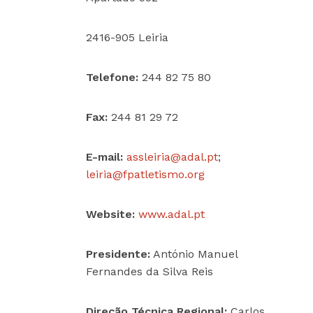
2416-905 Leiria
Telefone:
244 82 75 80
Fax:
244 81 29 72
E-mail:
assleiria@
adal
.pt
;
leiria@
fpatletismo
.org
Website:
www.
adal
.pt
Presidente:
António Manuel
Fernandes da Silva Reis
Direção Técnica Regional:
Carlos