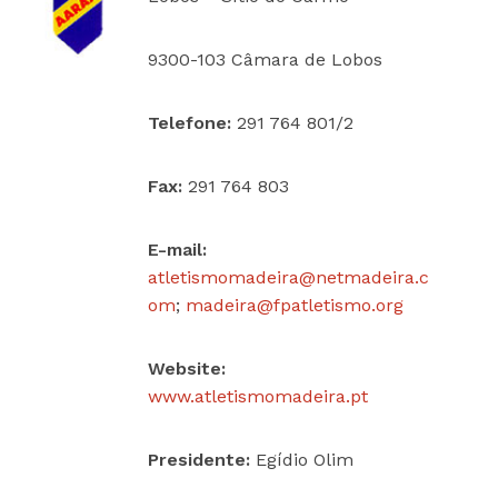
9300-103 Câmara de Lobos
Telefone:
291 764 801/2
Fax:
291 764 803
E-mail:
atletismomadeira@
netmadeira
.c
om
;
madeira@
fpatletismo
.org
Website:
www.atletismomadeira
.
pt
Presidente:
Egídio Olim