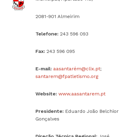
2081-901 Almeirim
Telefone:
243 596 093
Fax:
243 596 095
E-mail:
aasantarém@
clix
.pt
;
santarem@
fpatletismo
.org
Website:
www.aasantarem.
pt
Presidente:
Eduardo João Belchior
Gonçalves
Direção Técnica Regional:
José