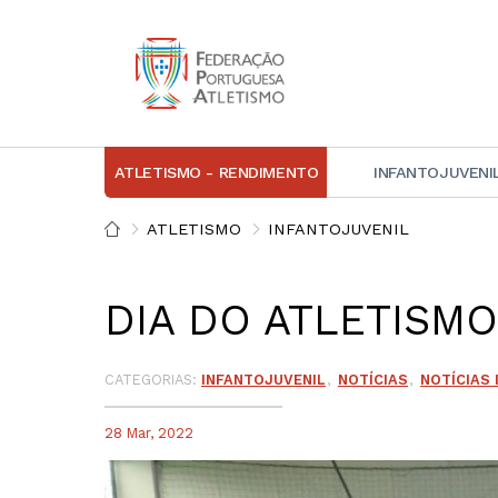
ATLETISMO - RENDIMENTO
INFANTOJUVENI
IN
ATLETISMO
INFANTOJUVENIL
D
DIA DO ATLETISM
A
D
DI
CATEGORIAS:
INFANTOJUVENIL
NOTÍCIAS
NOTÍCIAS
C
28 Mar, 2022