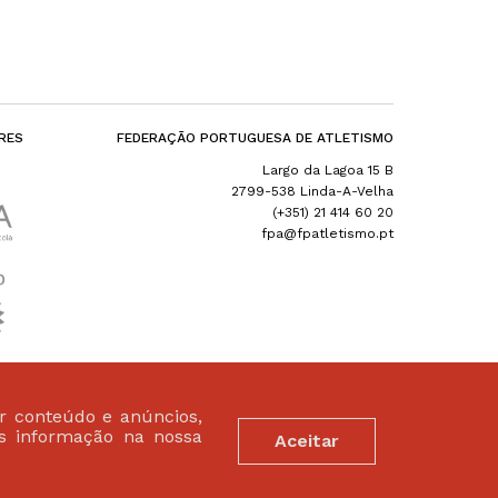
RES
FEDERAÇÃO PORTUGUESA DE ATLETISMO
Largo da Lagoa 15 B
2799-538 Linda-A-Velha
(+351) 21 414 60 20
fpa@fpatletismo.pt
ar conteúdo e anúncios,
is informação na nossa
Aceitar