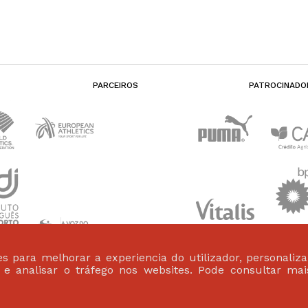
PARCEIROS
PATROCINADO
s para melhorar a experiencia do utilizador, personaliz
s e analisar o tráfego nos websites. Pode consultar ma