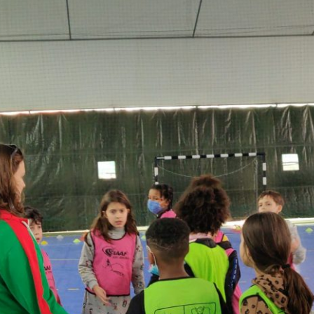
PROGRAMA 
CONTRATOS
CONTRATO
COMPETIÇÕES
PLURIANUAIS ATLETAS
PROGRAMA 
CONTRATO
FORMAÇÃO
PROGRAMA 
ANTIDOPAGEM
SAFEGUARDING
HOMOLOGAÇÕES
ESTATÍSTICA