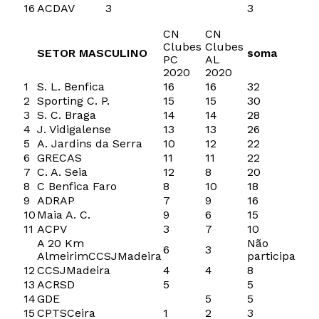
16
ACDAV
3
3
CN
CN
Clubes
Clubes
SETOR MASCULINO
soma
PC
AL
2020
2020
1
S. L. Benfica
16
16
32
2
Sporting C. P.
15
15
30
3
S. C. Braga
14
14
28
4
J. Vidigalense
13
13
26
5
A. Jardins da Serra
10
12
22
6
GRECAS
11
11
22
7
C. A. Seia
12
8
20
8
C Benfica Faro
8
10
18
9
ADRAP
7
9
16
10
Maia A. C.
9
6
15
11
ACPV
3
7
10
A 20 Km
Não
6
3
AlmeirimCCSJMadeira
participa
12
CCSJMadeira
4
4
8
13
ACRSD
5
5
14
GDE
5
5
15
CPTSCeira
1
2
3