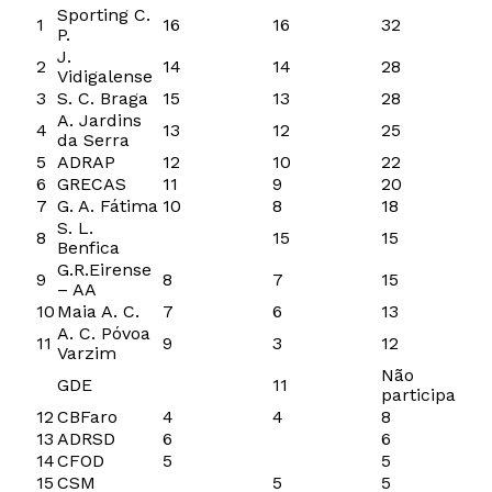
Sporting C.
1
16
16
32
P.
J.
2
14
14
28
Vidigalense
3
S. C. Braga
15
13
28
A. Jardins
4
13
12
25
da Serra
5
ADRAP
12
10
22
6
GRECAS
11
9
20
7
G. A. Fátima
10
8
18
S. L.
8
15
15
Benfica
G.R.Eirense
9
8
7
15
– AA
10
Maia A. C.
7
6
13
A. C. Póvoa
11
9
3
12
Varzim
Não
GDE
11
participa
12
CBFaro
4
4
8
13
ADRSD
6
6
14
CFOD
5
5
15
CSM
5
5