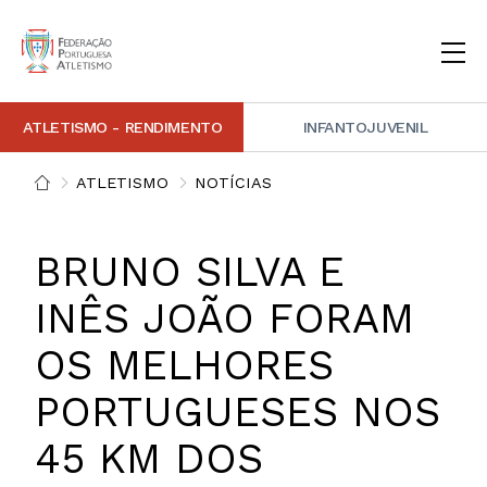
ATLETISMO - RENDIMENTO
INFANTOJUVENIL
INSTITUCIONAL
DOCUMENTAÇÃO
ARBITRAGEM
DECISÕES DISCIPLINARES
CONTACTOS
ATLETISMO
NOTÍCIAS
NOTÍCIAS
PORTAL FP ATLETISMO
PLATAFORMA DE MARCAÇÕES FPA
ALTO RENDIMENTO
ATLETISMO ADAPTADO
ATLETISMO VETERANO
ESTRUTURA TÉCNICA
COMPETIÇÕES
FORMAÇÃO
ANTIDOPAGEM
SAFEGUARDING
HOMOLOGAÇÕES
ESTATÍSTICA
BRUNO SILVA E
FOTOGRAFIAS
VIDEOS
IMAGEM DE MARCA FPA
INÊS JOÃO FORAM
OS MELHORES
COMUNICADOS DE IMPRENSA
NEWSLETTER FPA
PORTUGUESES NOS
45 KM DOS