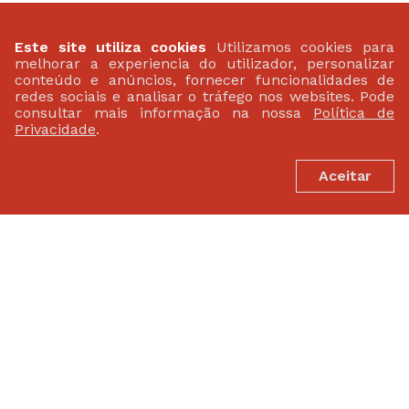
PATROCINADORES
Este site utiliza cookies
Utilizamos cookies para
melhorar a experiencia do utilizador, personalizar
conteúdo e anúncios, fornecer funcionalidades de
redes sociais e analisar o tráfego nos websites. Pode
consultar mais informação na nossa
Política de
Privacidade
.
Aceitar
FEDERAÇÃO PORTUGUESA DE ATLETISMO
Largo da Lagoa 15 B
2799-538 Linda-A-Velha
(+351) 21 414 60 20
fpa@fpatletismo.pt
Politica de Privacidade
Termos de Utilização
©2026 Federação Portuguesa de Atletismo