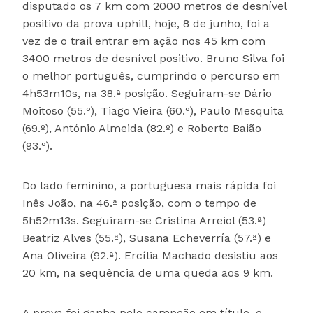
disputado os 7 km com 2000 metros de desnível
positivo da prova uphill, hoje, 8 de junho, foi a
vez de o trail entrar em ação nos 45 km com
3400 metros de desnível positivo. Bruno Silva foi
o melhor português, cumprindo o percurso em
4h53m10s, na 38.ª posição. Seguiram-se Dário
Moitoso (55.º), Tiago Vieira (60.º), Paulo Mesquita
(69.º), António Almeida (82.º) e Roberto Baião
(93.º).
Do lado feminino, a portuguesa mais rápida foi
Inês João, na 46.ª posição, com o tempo de
5h52m13s. Seguiram-se Cristina Arreiol (53.ª)
Beatriz Alves (55.ª), Susana Echeverría (57.ª) e
Ana Oliveira (92.ª). Ercília Machado desistiu aos
20 km, na sequência de uma queda aos 9 km.
A prova foi ganha pelo campeão em título, o