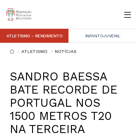
ATLETISMO - RENDIMENTO
INFANTOJUVENIL
INSTITUCIONAL
DOCUMENTAÇÃO
ARBITRAGEM
DECISÕES DISCIPLINARES
CONTACTOS
ATLETISMO
NOTÍCIAS
NOTÍCIAS
PORTAL FP ATLETISMO
PLATAFORMA DE MARCAÇÕES FPA
ALTO RENDIMENTO
ATLETISMO ADAPTADO
ATLETISMO VETERANO
ESTRUTURA TÉCNICA
COMPETIÇÕES
FORMAÇÃO
ANTIDOPAGEM
SAFEGUARDING
HOMOLOGAÇÕES
ESTATÍSTICA
SANDRO BAESSA
FOTOGRAFIAS
VIDEOS
IMAGEM DE MARCA FPA
BATE RECORDE DE
PORTUGAL NOS
COMUNICADOS DE IMPRENSA
NEWSLETTER FPA
1500 METROS T20
NA TERCEIRA