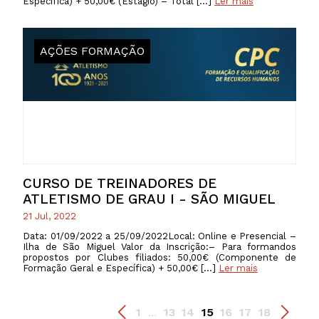
Específica) + 50,00€ (Estágio) – Total […]
Ler mais
AÇÕES FORMAÇÃO
CURSO DE TREINADORES DE
ATLETISMO DE GRAU I - SÃO MIGUEL
21 Jul, 2022
Data: 01/09/2022 a 25/09/2022Local: Online e Presencial –
Ilha de São Miguel Valor da Inscrição:– Para formandos
propostos por Clubes filiados: 50,00€ (Componente de
Formação Geral e Específica) + 50,00€ […]
Ler mais
1
13
14
15
16
17
18
...