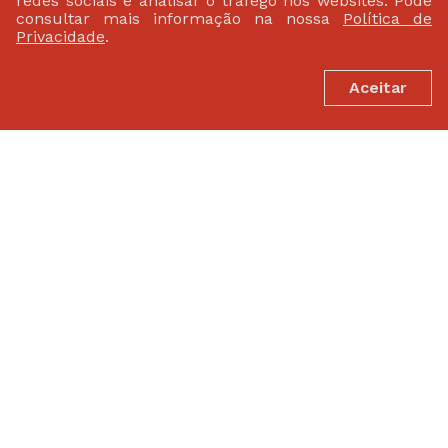
redes sociais e analisar o tráfego nos websites. Pode
consultar mais informação na nossa
Política de
Privacidade
.
Aceitar
PATROCINADORES
FEDERAÇÃO PORTUGUESA DE ATLETISMO
Largo da Lagoa 15 B
2799-538 Linda-A-Velha
(+351) 21 414 60 20
fpa@fpatletismo.pt