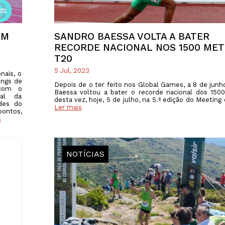
EM
SANDRO BAESSA VOLTA A BATER
RECORDE NACIONAL NOS 1500 ME
T20
5 Jul, 2023
nais, o
ings de
Depois de o ter feito nos Global Games, a 8 de junh
 com o
Baessa voltou a bater o recorde nacional dos 150
ial da
desta vez, hoje, 5 de julho, na 5.ª edição do Meeting
des do
Ler mais
pontos,
s
NOTÍCIAS