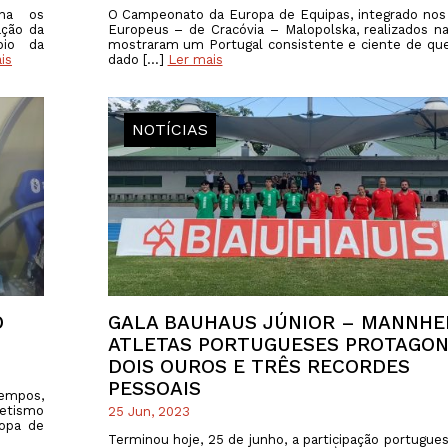
ana os
O Campeonato da Europa de Equipas, integrado nos 
ação da
Europeus – de Cracóvia – Malopolska, realizados na
oio da
mostraram um Portugal consistente e ciente de qu
is
dado […]
Ler mais
NOTÍCIAS
O
GALA BAUHAUS JÚNIOR – MANNHE
ATLETAS PORTUGUESES PROTAGON
DOIS OUROS E TRÊS RECORDES
PESSOAIS
tempos,
letismo
25 Jun, 2023
ropa de
Terminou hoje, 25 de junho, a participação portugues