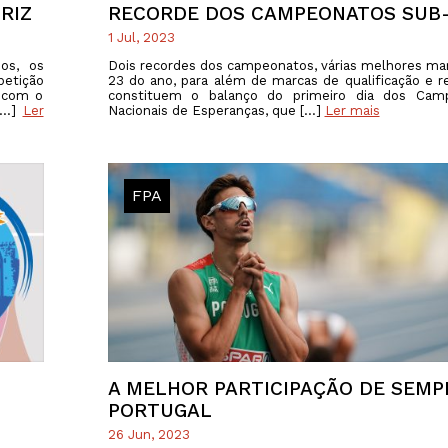
RIZ
RECORDE DOS CAMPEONATOS SUB
1 Jul, 2023
os, os
Dois recordes dos campeonatos, várias melhores ma
etição
23 do ano, para além de marcas de qualificação e re
, com o
constituem o balanço do primeiro dia dos Cam
 […]
Ler
Nacionais de Esperanças, que […]
Ler mais
FPA
A MELHOR PARTICIPAÇÃO DE SEMP
PORTUGAL
26 Jun, 2023