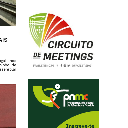
2019
S
2018
S
2017
AIS
ugal nos
minho de
esenrolar