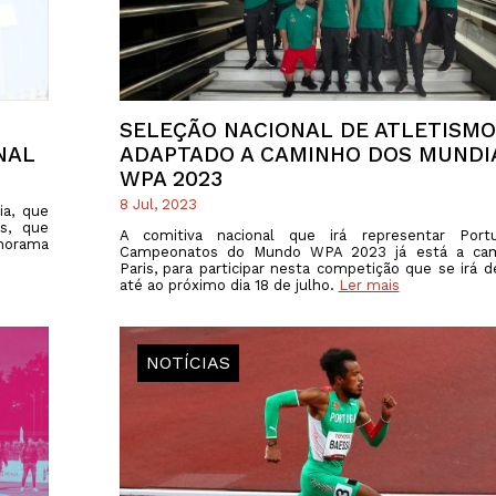
PROGRAMA 
CONTRATOS
CONTRATO
COMPETIÇÕES
PLURIANUAIS ATLETAS
PROGRAMA 
CONTRATO
FORMAÇÃO
PROGRAMA 
SELEÇÃO NACIONAL DE ATLETISMO
ANTIDOPAGEM
NAL
ADAPTADO A CAMINHO DOS MUNDI
WPA 2023
SAFEGUARDING
8 Jul, 2023
ia, que
HOMOLOGAÇÕES
s, que
A comitiva nacional que irá representar Port
orama
Campeonatos do Mundo WPA 2023 já está a ca
ESTATÍSTICA
Paris, para participar nesta competição que se irá d
até ao próximo dia 18 de julho.
Ler mais
NOTÍCIAS