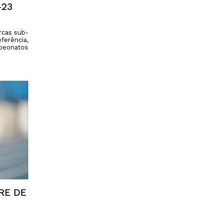
-23
rcas sub-
ferência,
peonatos
RE DE