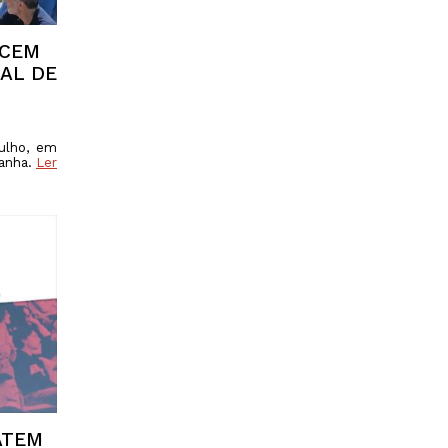
NCEM
AL DE
julho, em
tanha.
Ler
ATEM