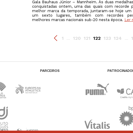
Gala Bauhaus Júnior – Mannheim. Às duas medalha
conquistadas ontem, uma das quais com recorde p
melhor marca da temporada, juntaram-se hoje um 
um sexto lugares, também com recordes pes
melhores marcas nacionais sub-20 nesta época.
Ler 
1
120
121
122
123
124
...
...
PARCEIROS
PATROCINADO