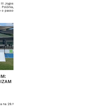
III Jogos
 Polónia,
e o passo
IM:
IZAM
a na 29.ª