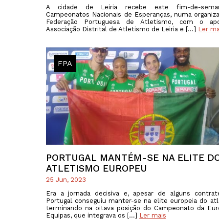
A cidade de Leiria recebe este fim-de-sem
Campeonatos Nacionais de Esperanças, numa organiz
Federação Portuguesa de Atletismo, com o ap
Associação Distrital de Atletismo de Leiria e […]
Ler ma
FPA
PORTUGAL MANTÉM-SE NA ELITE D
ATLETISMO EUROPEU
25 Jun, 2023
Era a jornada decisiva e, apesar de alguns contra
Portugal conseguiu manter-se na elite europeia do at
terminando na oitava posição do Campeonato da Eu
Equipas, que integrava os […]
Ler mais