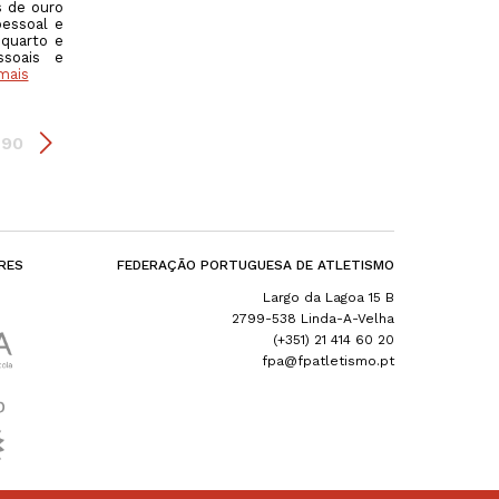
s de ouro
essoal e
quarto e
soais e
mais
190
RES
FEDERAÇÃO PORTUGUESA DE ATLETISMO
Largo da Lagoa 15 B
2799-538 Linda-A-Velha
(+351) 21 414 60 20
fpa@fpatletismo.pt