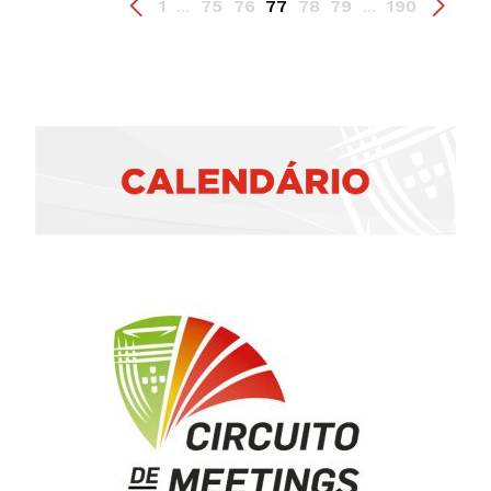
1
75
76
77
78
79
190
...
...