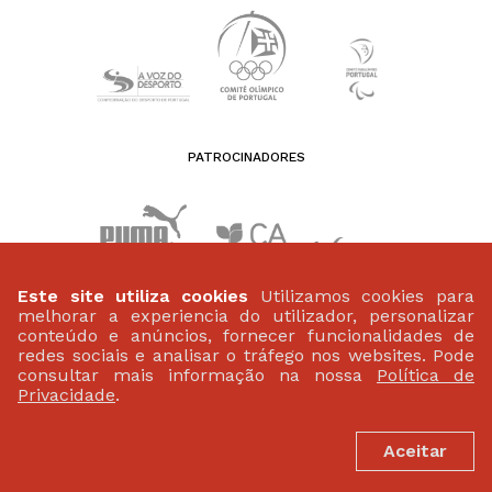
PATROCINADORES
Este site utiliza cookies
Utilizamos cookies para
melhorar a experiencia do utilizador, personalizar
conteúdo e anúncios, fornecer funcionalidades de
redes sociais e analisar o tráfego nos websites. Pode
consultar mais informação na nossa
Política de
Privacidade
.
FEDERAÇÃO PORTUGUESA DE ATLETISMO
Aceitar
Largo da Lagoa 15 B
2799-538 Linda-A-Velha