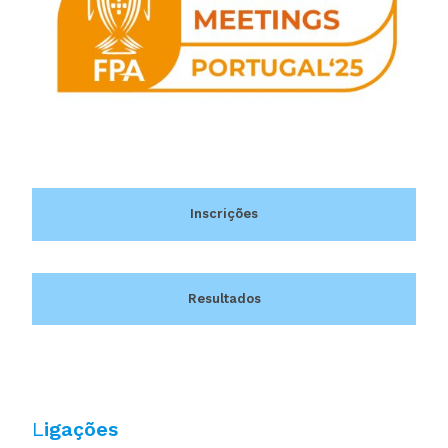
Inscrições
Resultados
L
igações