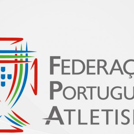
PROGRAMA 
CONTRATOS
CONTRATO
COMPETIÇÕES
PLURIANUAIS ATLETAS
PROGRAMA 
CONTRATO
FORMAÇÃO
PROGRAMA 
ANTIDOPAGEM
SAFEGUARDING
HOMOLOGAÇÕES
ESTATÍSTICA