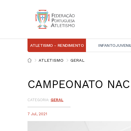
ATLETISMO - RENDIMENTO
INFANTOJUVENI
IN
ATLETISMO
GERAL
D
CAMPEONATO NACI
A
D
DI
CATEGORIA:
GERAL
C
7 Jul, 2021