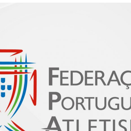
PROGRAMA 
CONTRATOS
CONTRATO
COMPETIÇÕES
PLURIANUAIS ATLETAS
PROGRAMA 
CONTRATO
FORMAÇÃO
PROGRAMA 
ANTIDOPAGEM
SAFEGUARDING
HOMOLOGAÇÕES
ESTATÍSTICA