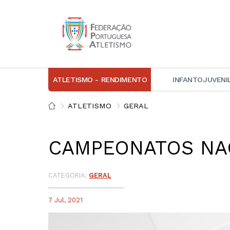
ATLETISMO - RENDIMENTO
INFANTOJUVENI
IN
ATLETISMO
GERAL
D
CAMPEONATOS NAC
A
D
DI
CATEGORIA:
GERAL
C
7 Jul, 2021