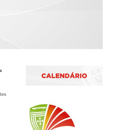
a
tes