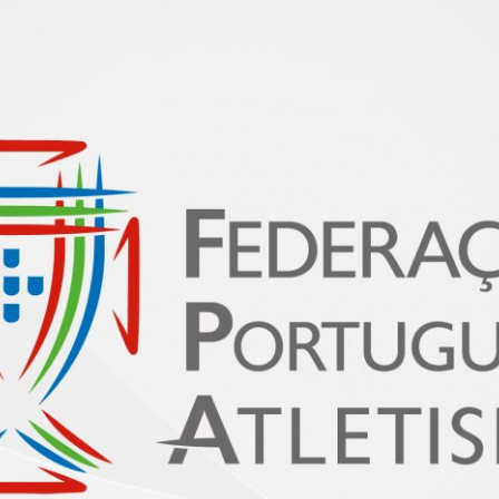
PROGRAMA 
CONTRATOS
CONTRATO
COMPETIÇÕES
PLURIANUAIS ATLETAS
PROGRAMA 
CONTRATO
FORMAÇÃO
PROGRAMA 
ANTIDOPAGEM
SAFEGUARDING
HOMOLOGAÇÕES
ESTATÍSTICA