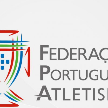
PROGRAMA 
CONTRATOS
CONTRATO
COMPETIÇÕES
PLURIANUAIS ATLETAS
PROGRAMA 
CONTRATO
FORMAÇÃO
PROGRAMA 
ANTIDOPAGEM
SAFEGUARDING
HOMOLOGAÇÕES
ESTATÍSTICA