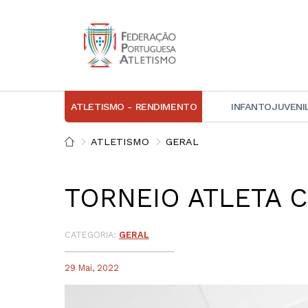
ATLETISMO - RENDIMENTO
INFANTOJUVENI
IN
ATLETISMO
GERAL
D
TORNEIO ATLETA 
A
D
DI
CATEGORIA:
GERAL
C
29 Mai, 2022