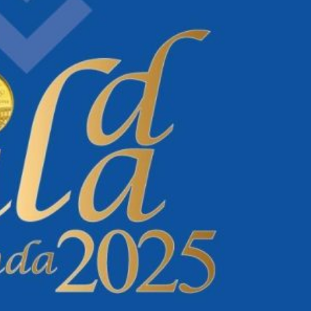
PROGRAMA 
CONTRATOS
CONTRATO
COMPETIÇÕES
PLURIANUAIS ATLETAS
PROGRAMA 
CONTRATO
FORMAÇÃO
PROGRAMA 
ANTIDOPAGEM
SAFEGUARDING
HOMOLOGAÇÕES
ESTATÍSTICA