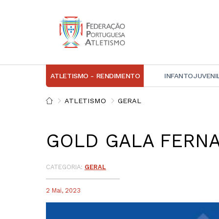
ATLETISMO - RENDIMENTO
INFANTOJUVENI
IN
ATLETISMO
GERAL
D
GOLD GALA FERNA
A
D
DI
CATEGORIA:
GERAL
C
2 Mai, 2023