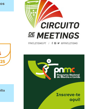
dos
lta