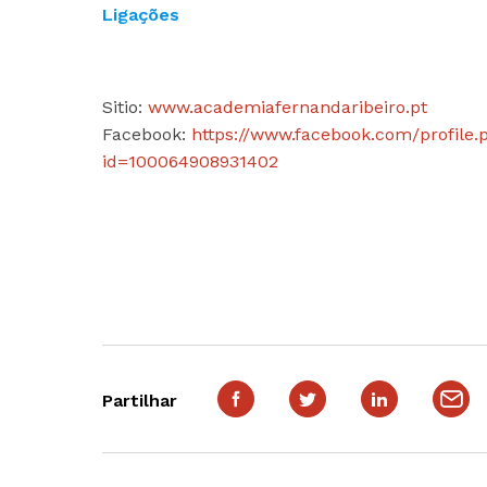
Ligações
Sitio:
www.academiafernandaribeiro.pt
Facebook:
https://www.facebook.com/profile.
id=100064908931402
Partilhar