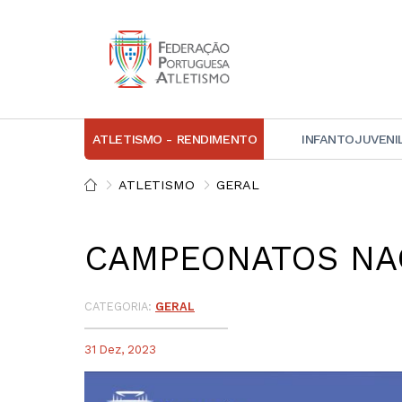
ATLETISMO - RENDIMENTO
INFANTOJUVENI
IN
ATLETISMO
GERAL
D
CAMPEONATOS NAC
A
D
DI
CATEGORIA:
GERAL
C
31 Dez, 2023