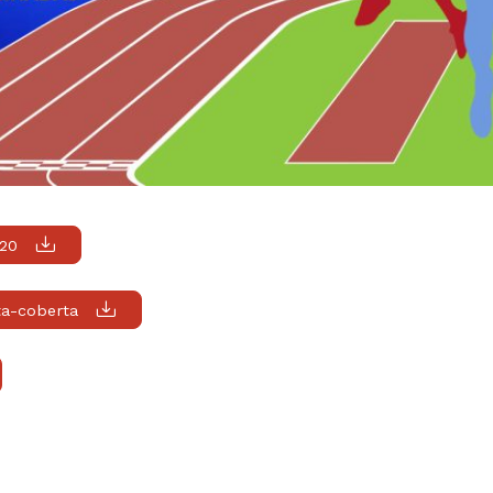
20
ta-coberta