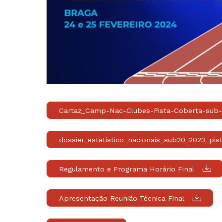
Cartaz_Camp-Nac-Clubes-Pista-Coberta-sub-
dossier_estatistico_nacionais_sub20_2023_pis
Regulamento e Programa Horário Final
Apresentação Reunião Técnica Final