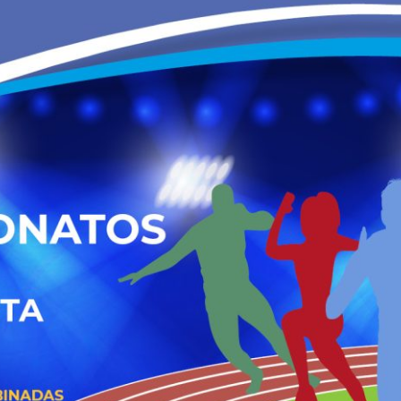
PROGRAMA 
CONTRATOS
CONTRATO
COMPETIÇÕES
PLURIANUAIS ATLETAS
PROGRAMA 
CONTRATO
FORMAÇÃO
PROGRAMA 
ANTIDOPAGEM
SAFEGUARDING
HOMOLOGAÇÕES
ESTATÍSTICA