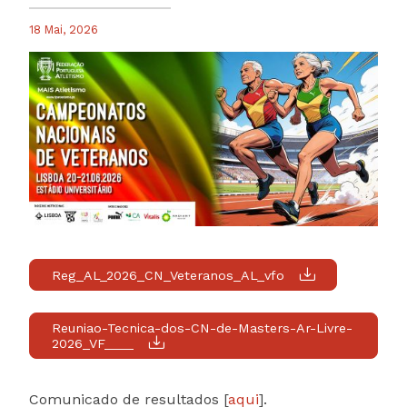
18 Mai, 2026
Reg_AL_2026_CN_Veteranos_AL_vfo
Reuniao-Tecnica-dos-CN-de-Masters-Ar-Livre-
2026_VF____
Comunicado de resultados [
aqui
].