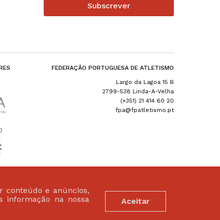
Subscrever
RES
FEDERAÇÃO PORTUGUESA DE ATLETISMO
Largo da Lagoa 15 B
2799-538 Linda-A-Velha
(+351) 21 414 60 20
fpa@fpatletismo.pt
ar conteúdo e anúncios,
is informação na nossa
Aceitar