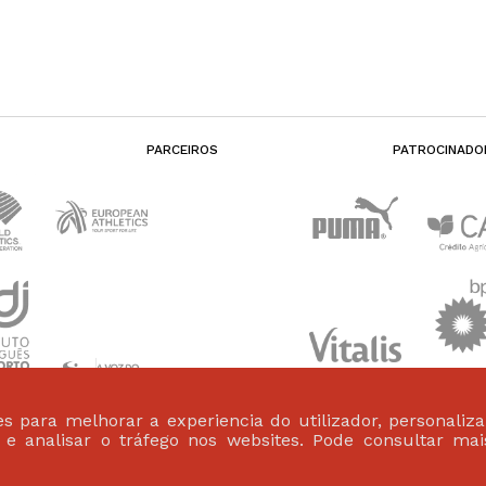
PARCEIROS
PATROCINADO
s para melhorar a experiencia do utilizador, personaliz
s e analisar o tráfego nos websites. Pode consultar ma