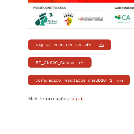
Reg_AL_2026_CN_S20..vfo_
RT_CNS20_Caldas
comunicado_resultados_cnsub20_r2
Mais informações [
aqui
].