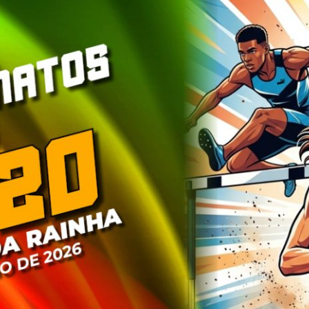
PROGRAMA 
CONTRATOS
CONTRATO
COMPETIÇÕES
PLURIANUAIS ATLETAS
PROGRAMA 
CONTRATO
FORMAÇÃO
PROGRAMA 
ANTIDOPAGEM
SAFEGUARDING
HOMOLOGAÇÕES
ESTATÍSTICA