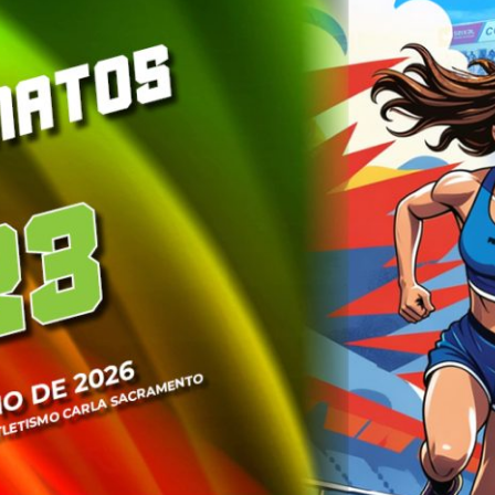
PROGRAMA 
CONTRATOS
CONTRATO
COMPETIÇÕES
PLURIANUAIS ATLETAS
PROGRAMA 
CONTRATO
FORMAÇÃO
PROGRAMA 
ANTIDOPAGEM
SAFEGUARDING
HOMOLOGAÇÕES
ESTATÍSTICA