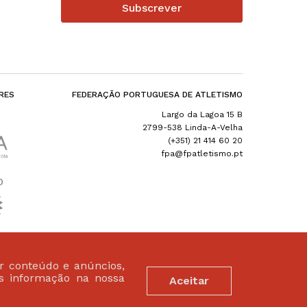
Subscrever
RES
FEDERAÇÃO PORTUGUESA DE ATLETISMO
Largo da Lagoa 15 B
2799-538 Linda-A-Velha
(+351) 21 414 60 20
fpa@fpatletismo.pt
ar conteúdo e anúncios,
is informação na nossa
Aceitar