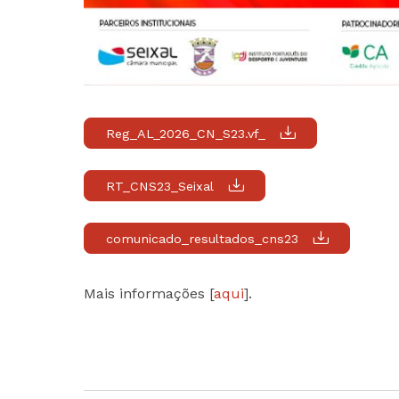
Reg_AL_2026_CN_S23.vf_
RT_CNS23_Seixal
comunicado_resultados_cns23
Mais informações [
aqui
].