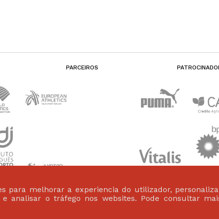
PARCEIROS
PATROCINADO
s para melhorar a experiencia do utilizador, personaliz
s e analisar o tráfego nos websites. Pode consultar ma