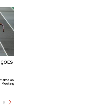
NÇÕES
etismo ao
o Meeting
9
.