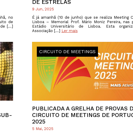
DE ESTRELAS
9 Jun, 2025
hã, no
É já amanhã (10 de junho) que se realiza Meeting 
uito de
Lisboa – Memorial Prof. Mário Moniz Pereira, nas 
 de […]
Estádio Universitário de Lisboa. Esta organi
Associação […]
Ler mais
CIRCUITO DE MEETINGS
PUBLICADA A GRELHA DE PROVAS 
SUB-
CIRCUITO DE MEETINGS DE PORTU
2025
5 Mai, 2025