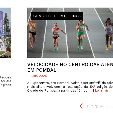
CIRCUITO DE MEETINGS
VELOCIDADE NO CENTRO DAS ATE
EM POMBAL
10 Jan, 2025
staques
aquela
A Expocentro, em Pombal, volta a ser anfitriã do atl
tegrada
mais alto nível, com a realização da 19.ª edição d
Cidade de Pombal, a partir das 15h do […]
Ler mais
1
2
3
4
5
..