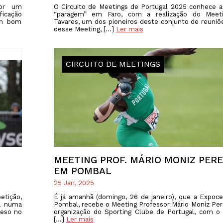
por um
O Circuito de Meetings de Portugal 2025 conhece 
ficação
“paragem” em Faro, com a realização do Meeti
um bom
Tavares, um dos pioneiros deste conjunto de reuniõ
desse Meeting, […]
Ler mais
CIRCUITO DE MEETINGS
MEETING PROF. MÁRIO MONIZ PERE
EM POMBAL
25 Jan, 2025
tição,
É já amanhã (domingo, 26 de janeiro), que a Expoc
ra numa
Pombal, recebe o Meeting Professor Mário Moniz Per
peso no
organização do Sporting Clube de Portugal, com o
[…]
Ler mais