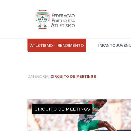
ATLETISMO - RENDIMENTO
INFANTOJUVENI
IN
D
CATEGORIA:
CIRCUITO DE MEETINGS
A
D
DI
C
CIRCUITO DE MEETINGS