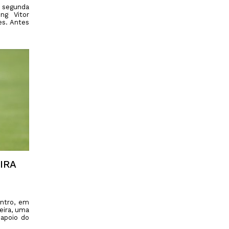
a segunda
ng Vitor
es. Antes
IRA
entro, em
eira, uma
 apoio do