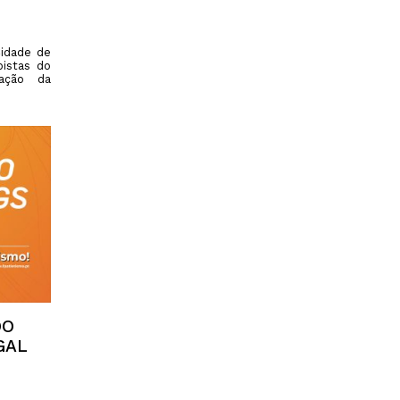
Cidade de
pistas do
zação da
DO
GAL