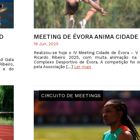
PROGRAMA 
CONTRATOS
CONTRATO
COMPETIÇÕES
PLURIANUAIS ATLETAS
PROGRAMA 
CONTRATO
FORMAÇÃO
PROGRAMA 
D
MEETING DE ÉVORA ANIMA CIDADE
ANTIDOPAGEM
19 Jun, 2025
SAFEGUARDING
Realizou-se hoje o IV Meeting Cidade de Évora – V
Ricardo Ribeiro 2025, com muita animação na 
ld Gala
HOMOLOGAÇÕES
Complexo Desportivo de Évora. A competição foi o
ibeiro,
pela Associação […]
Ler mais
o e do
ESTATÍSTICA
CIRCUITO DE MEETINGS