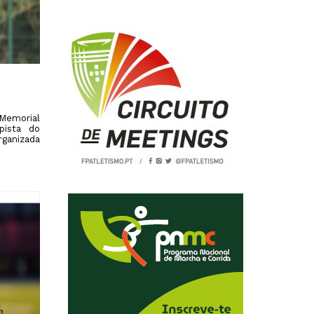
2019
S
2018
S
2017
 Memorial
pista do
rganizada