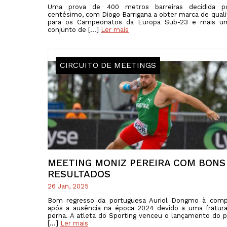
Uma prova de 400 metros barreiras decidida 
centésimo, com Diogo Barrigana a obter marca de quali
para os Campeonatos da Europa Sub-23 e mais 
conjunto de […]
Ler mais
CIRCUITO DE MEETINGS
MEETING MONIZ PEREIRA COM BONS
RESULTADOS
26 Jan, 2025
Bom regresso da portuguesa Auriol Dongmo à compe
após a ausência na época 2024 devido a uma fratu
perna. A atleta do Sporting venceu o lançamento do 
[…]
Ler mais