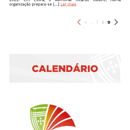
organização prepara-se […]
Ler mais
1
7
8
9
...