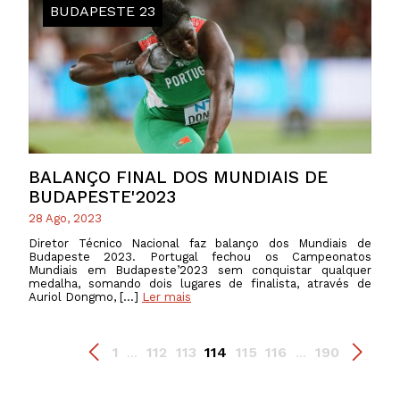
BUDAPESTE 23
BALANÇO FINAL DOS MUNDIAIS DE
BUDAPESTE'2023
28 Ago, 2023
Diretor Técnico Nacional faz balanço dos Mundiais de
Budapeste 2023. Portugal fechou os Campeonatos
Mundiais em Budapeste’2023 sem conquistar qualquer
medalha, somando dois lugares de finalista, através de
Auriol Dongmo, […]
Ler mais
1
112
113
114
115
116
190
...
...