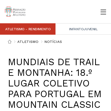
ATLETISMO - RENDIMENTO
INFANTOJUVENIL
INSTITUCIONAL
DOCUMENTAÇÃO
ARBITRAGEM
DECISÕES DISCIPLINARES
CONTACTOS
ATLETISMO
NOTÍCIAS
NOTÍCIAS
PORTAL FP ATLETISMO
PLATAFORMA DE MARCAÇÕES FPA
ALTO RENDIMENTO
ATLETISMO ADAPTADO
ATLETISMO VETERANO
ESTRUTURA TÉCNICA
COMPETIÇÕES
FORMAÇÃO
ANTIDOPAGEM
SAFEGUARDING
HOMOLOGAÇÕES
ESTATÍSTICA
MUNDIAIS DE TRAIL
FOTOGRAFIAS
VIDEOS
IMAGEM DE MARCA FPA
E MONTANHA: 18.º
LUGAR COLETIVO
COMUNICADOS DE IMPRENSA
NEWSLETTER FPA
PARA PORTUGAL EM
MOUNTAIN CLASSIC