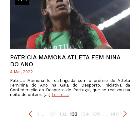
PATRÍCIA MAMONA ATLETA FEMININA
DO ANO
4 Mar, 2022
Patrícia Mamona foi distinguida com o prémio de Atleta
Feminina do Ano na Gala do Desporto, iniciativa da
Confederação do Desporto de Portugal, que se realizou na
noite de ontem. […]
Ler mais
1
131
132
133
134
135
140
...
...