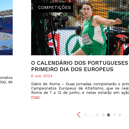
COMPETIÇÕES
O CALENDÁRIO DOS PORTUGUESES
PRIMEIRO DIA DOS EUROPEUS
6 Jun, 2024
onatos
ia), de
Diário de Roma – Duas jornadas completarão o pri
Campeonatos Europeus de Atletismo, que se rea
Roma de 7 a 12 de junho, e nelas estarão em açã
mais
1
4
5
6
7
8
...
...