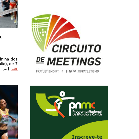
2019
S
2018
S
2017
A
inina dos
ia), de 7
r […]
Ler