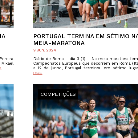
PROGRAMA 
CONTRATOS
CONTRATO
COMPETIÇÕES
PLURIANUAIS ATLETAS
PROGRAMA 
CONTRATO
FORMAÇÃO
PROGRAMA 
NA
PORTUGAL TERMINA EM SÉTIMO N
ANTIDOPAGEM
MEIA-MARATONA
SAFEGUARDING
9 Jun, 2024
Pereira
Diário de Roma – dia 3 (1) – Na meia-maratona fem
HOMOLOGAÇÕES
 Mikael
Campeonatos Europeus que decorrem em Roma (Itál
s
a 12 de junho, Portugal terminou em sétimo luga
mais
ESTATÍSTICA
COMPETIÇÕES