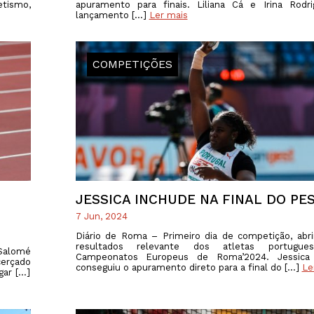
etismo,
apuramento para finais. Liliana Cá e Irina Rodr
lançamento […]
Ler mais
COMPETIÇÕES
JESSICA INCHUDE NA FINAL DO PE
7 Jun, 2024
Diário de Roma – Primeiro dia de competição, ab
resultados relevante dos atletas portugue
 Salomé
Campeonatos Europeus de Roma’2024. Jessica
erçado
conseguiu o apuramento direto para a final do […]
Le
gar […]