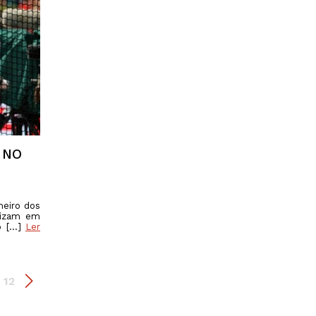
 NO
meiro dos
lizam em
o […]
Ler
12