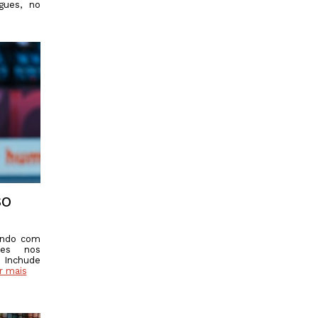
igues, no
SO
rindo com
ses nos
 Inchude
r mais