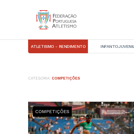
ATLETISMO - RENDIMENTO
INFANTOJUVENI
IN
D
CATEGORIA:
COMPETIÇÕES
A
D
DI
C
COMPETIÇÕES