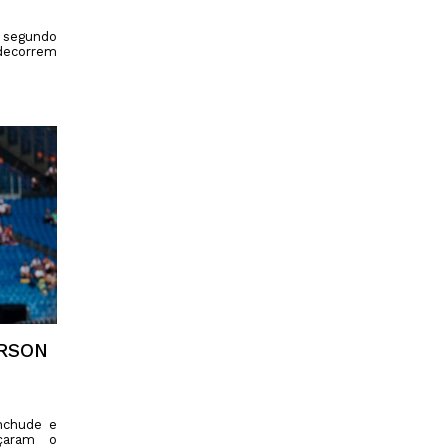
o segundo
decorrem
ERSON
Inchude e
nçaram o