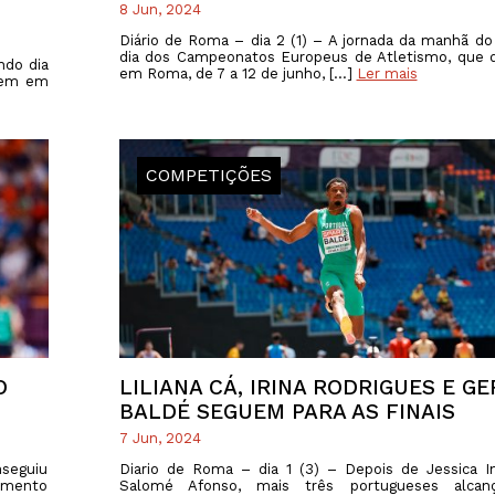
8 Jun, 2024
Diário de Roma – dia 2 (1) – A jornada da manhã d
dia dos Campeonatos Europeus de Atletismo, que 
ndo dia
em Roma, de 7 a 12 de junho, […]
Ler mais
rem em
COMPETIÇÕES
O
LILIANA CÁ, IRINA RODRIGUES E G
BALDÉ SEGUEM PARA AS FINAIS
7 Jun, 2024
nseguiu
Diario de Roma – dia 1 (3) – Depois de Jessica 
çamento
Salomé Afonso, mais três portugueses alca